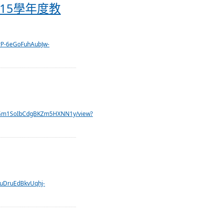
書評選結果
15學年度教
/1rP-6eGoFuhAubJw-
Esl0Gm1SoIbCdgBKZm5HXNN1y/view?
JPuDruEdBkvUqhj-