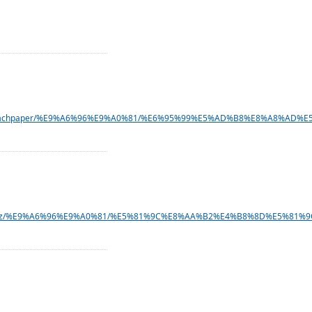
c.edu.tw/teachpaper/%E9%A6%96%E9%A0%81/%E6%95%99%E5%AD%B8%E8
c.edu.tw/epz/%E9%A6%96%E9%A0%81/%E5%81%9C%E8%AA%B2%E4%B8%8D%E5