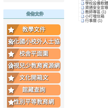
學校設備軟體教
資通安全宣導 
教師專區 (1)
公告文件
小叮噹信箱
行事曆 (1)
教學文件
文化國小校外人士協
助教學或活動要點
校舍平面圖
公視兒少教育資源網
文化開箱文
館藏查詢
性別平等教育網