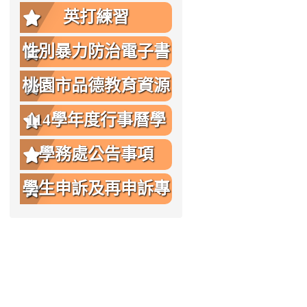
英打練習
性別暴力防治電子書
桃園市品德教育資源
網
114學年度行事曆學
生版
學務處公告事項
學生申訴及再申訴專
區