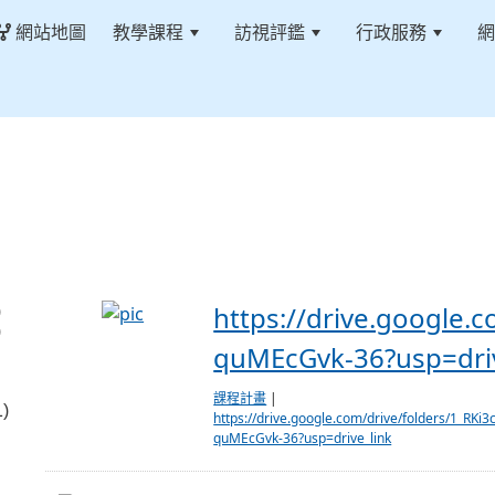
網站地圖
教學課程
訪視評鑑
行政服務
網
https://drive.google.com/drive/folders
https://drive.google
)
)
quMEcGvk-36?usp=driv
課程計畫
|
)
https://drive.google.com/drive/folders/1_R
quMEcGvk-36?usp=drive_link