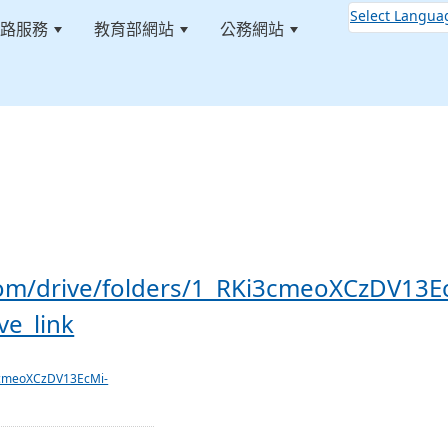
Select Langua
路服務
教育部網站
公務網站
:::
/1_RKi3cmeoXCzDV13EcMi-quMEcGvk-36?usp=drive_link
.com/drive/folders/1_RKi3cmeoXCzDV13E
e_link
Ki3cmeoXCzDV13EcMi-