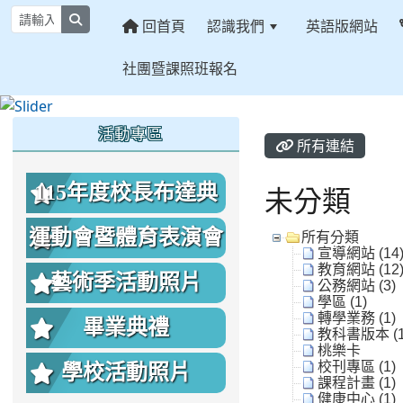
search
回首頁
認識我們
英語版網站
社團暨課照班報名
:::
:::
:::
活動專區
所有連結
115年度校長布達典
未分類
禮照片
運動會暨體育表演會
所有分類
宣導網站 (14
教育網站 (12
照片
藝術季活動照片
公務網站 (3)
學區 (1)
轉學業務 (1)
畢業典禮
教科書版本 (1
桃樂卡
校刊專區 (1)
學校活動照片
課程計畫 (1)
健康中心 (1)