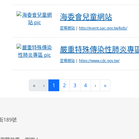
海委會兒童網站
海委會兒童網站
宣導網站
|
http://event.oac.gov.tw/kids/
嚴重特殊傳染性肺炎專區
嚴重特殊傳染性肺炎專
宣導網站
|
https://www.cdc.gov.tw/
(current)
«
‹
1
2
3
4
›
»
街189號