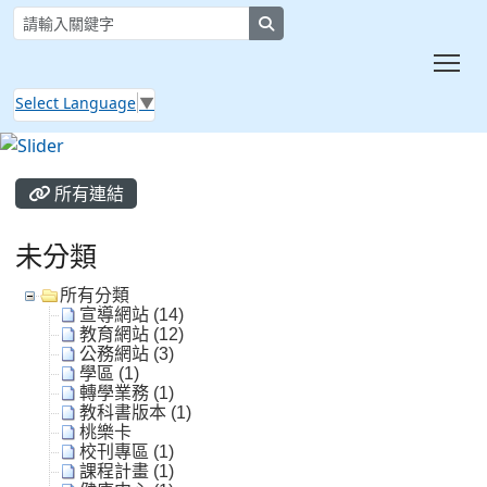
search
Tog
Select Language
▼
:::
所有連結
未分類
所有分類
宣導網站 (14)
教育網站 (12)
公務網站 (3)
學區 (1)
轉學業務 (1)
教科書版本 (1)
桃樂卡
校刊專區 (1)
課程計畫 (1)