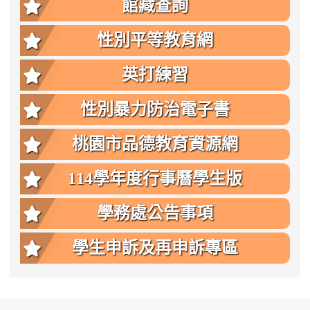
館藏查詢
性別平等教育網
英打練習
性別暴力防治電子書
桃園市品德教育資源網
114學年度行事曆學生版
學務處公告事項
學生申訴及再申訴專區
:::