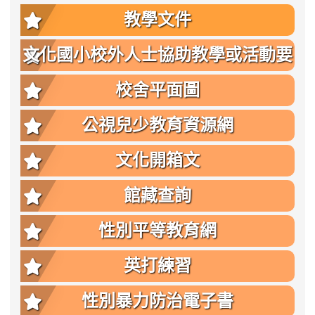
教學文件
文化國小校外人士協助教學或活動要
點
校舍平面圖
公視兒少教育資源網
文化開箱文
館藏查詢
性別平等教育網
英打練習
性別暴力防治電子書