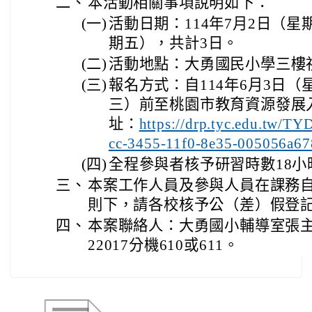
二、
本活動相關事項說明如下：
(一)
活動日期：114年7月2日（星
期五），共計3日。
(二)
活動地點：大勇國民小學三樓
(三)
報名方式：自114年6月3日（
三）前至桃園市教育資源發展
址：
https://drp.tyc.edu.tw/
cc-3455-11f0-8e35-005056a67
(四)
全程參與者核予研習時數18小
三、
本案工作人員及參與人員在課務
則下，請各校核予公（差）假登
四、
本案聯絡人：大勇國小輔導室張主任
22017分機610或611。