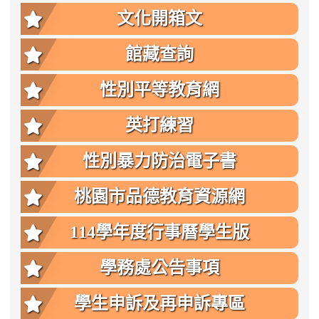
文化開箱文
館藏查詢
性別平等教育網
英打練習
性別暴力防治電子書
桃園市品德教育資源網
114學年度行事曆學生版
學務處公告事項
學生申訴及再申訴專區