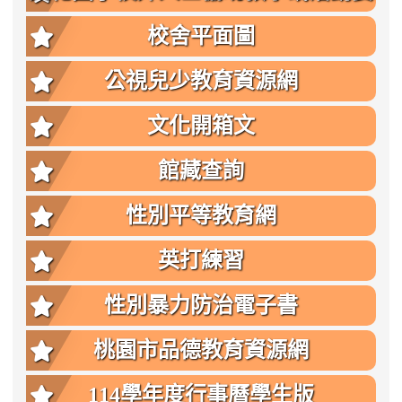
點
校舍平面圖
公視兒少教育資源網
文化開箱文
館藏查詢
性別平等教育網
英打練習
性別暴力防治電子書
桃園市品德教育資源網
114學年度行事曆學生版