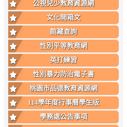
公視兒少教育資源網
文化開箱文
館藏查詢
性別平等教育網
英打練習
性別暴力防治電子書
桃園市品德教育資源網
114學年度行事曆學生版
學務處公告事項