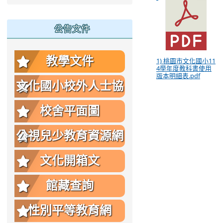
公告文件
教學文件
1) 桃園市文化國小11
4學年度教科書使用
版本明細表.pdf
文化國小校外人士協
助教學或活動要點
校舍平面圖
公視兒少教育資源網
文化開箱文
館藏查詢
性別平等教育網