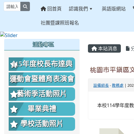
search
回首頁
認識我們
英語版網站
社團暨課照班報名
:::
:::
:::
活動專區
本站消息
115年度校長布達典
桃園市平鎮區文
禮照片
運動會暨體育表演會
設備組長
-
教務處
| 20
照片
藝術季活動照片
本校114學年度
畢業典禮
學校活動照片