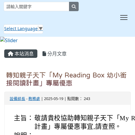
search
Tog
Select Language
▼
:::
本站消息
分月文章
轉知親子天下「My Reading Box 幼小銜
接閱讀計畫」專屬優惠
設備組長
-
教務處
| 2025-05-19 | 點閱數： 243
主旨：
敬請貴校協助轉知親子天下「My Rea
計畫」專屬優惠事宜,請查照。