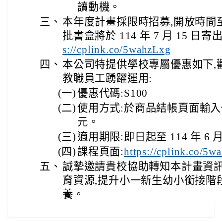
讀動機。
三、
本年度計畫採限時招募,開放時間至 11
批書盒將於 114 年 7 月 15 
s://cplink.co/5wahzLxg
四、
本公司特提供學校專屬優惠如下,
教職員工踴躍運用:
(一)
優惠代碼:S100
(二)
使用方式:於商品結帳頁面輸入代
元。
(三)
適用期限:即日起至 114 年 6 月
(四)
課程頁面:
https://cplink.co/5w
五、
誠摯邀請貴校協助轉知本計畫資訊
育資源,提升小一新生幼小銜接階
養。