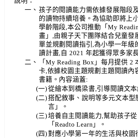
說明：
一、
孩子的閱讀能力需依據發展階段及
的讀物持續培養。為協助即將上
學齡階段,本公司推動「My Readi
畫」,由親子天下團隊結合兒童發
單並規劃閱讀指引,為小學一年級
讀計畫,自 2021 年起獲得眾多家
二、
「My Reading Box」每月提供
卡,依據校園主題規劃主題閱讀內容,為
書籍。內容涵蓋:
(一)
從繪本到橋梁書,引導閱讀文
(二)
搭配敘事、說明等多元文本型
言」。
(三)
培養自主閱讀能力,幫助孩子從「Le
「Readto Learn」。
(四)
對應小學第一年的生活與校園