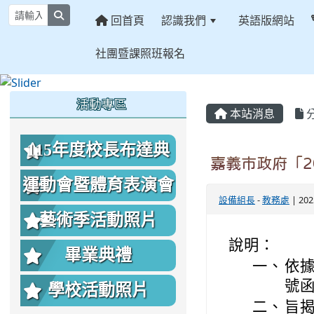
search
回首頁
認識我們
英語版網站
社團暨課照班報名
:::
:::
:::
活動專區
本站消息
115年度校長布達典
嘉義市政府「2
禮照片
運動會暨體育表演會
設備組長
-
教務處
| 20
照片
藝術季活動照片
說明：
畢業典禮
一、
依據
號
學校活動照片
二、
旨