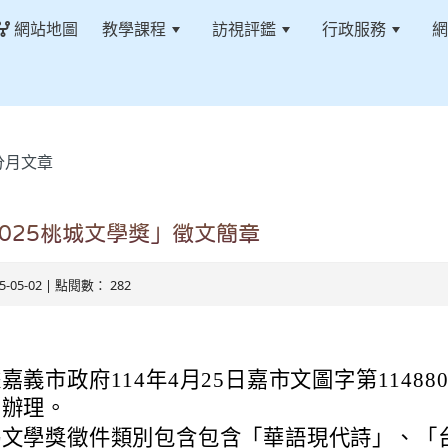
網站地圖
教學課程
訪視評鑑
行政服務
網
分月文章
025桃城文學獎」徵文簡章
25-05-02 | 點閱數： 282
嘉義市政府114年4月25日嘉市文圖字第1148801
函辦理。
揭文學獎徵件類別包含包含「華語現代詩」、「