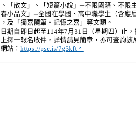
」、「散文」、「短篇小說」─不限國籍、不限
青春小品文」─全國在學國、高中職學生（含應
），及「獨嘉隨筆‧記憶之嘉」等文類。
日期自即日起至114年7月31日（星期四）止
線上擇一報名收件，詳情請見簡章，亦可查詢該
方網站：
https://pse.is/7g3kft。