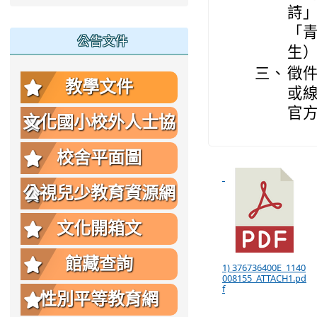
詩
「
公告文件
生
三、
徵件
教學文件
或
官
文化國小校外人士協
助教學或活動要點
校舍平面圖
公視兒少教育資源網
文化開箱文
館藏查詢
1) 376736400E_1140
008155_ATTACH1.pd
f
性別平等教育網