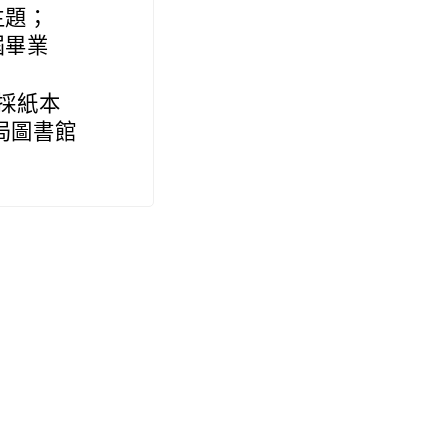
主題；
屆畢業
，採紙本
局圖書館