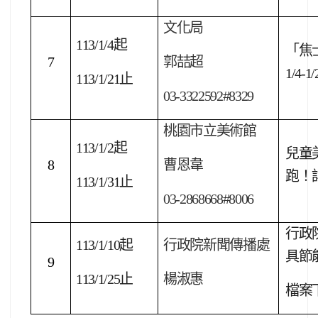
文化局
113/1/4
起
「焦
7
郭喆超
1/4
113/1/21
止
03-3322592#8329
桃園市立美術館
113/1/2
起
兒童
8
曹恩韋
跑！
113/1/31
止
03-2868668#8006
行政
113/1/10
起
行政院新聞傳播處
具節
9
113/1/25
止
楊淑惠
檔案