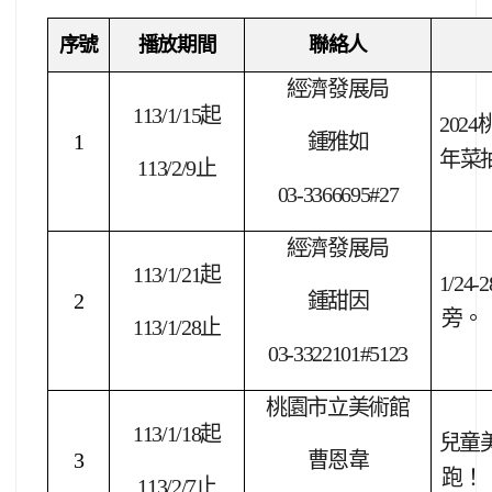
序號
播放期間
聯絡人
經濟發展局
113/1/15
起
2024
1
鍾雅如
年菜
113/2/9
止
03-3366695#27
經濟發展局
113/1/21
起
1/24-2
2
鍾甜因
旁。
113/1/28
止
03-3322101#5123
桃園市立美術館
113/1/18
起
兒童
3
曹恩韋
跑！
113/2/7
止