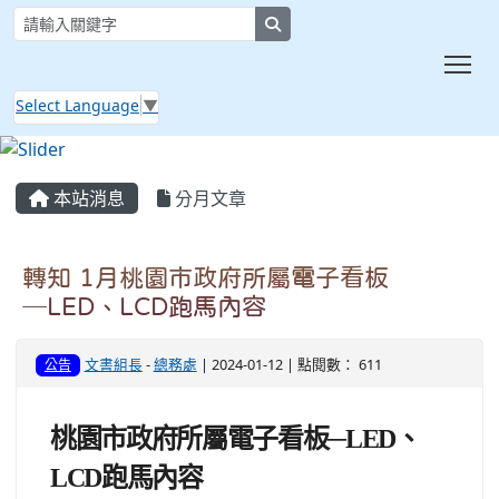
search
Tog
Select Language
▼
:::
本站消息
分月文章
轉知 1月桃園市政府所屬電子看板
─LED、LCD跑馬內容
文書組長
-
總務處
| 2024-01-12 | 點閱數： 611
公告
桃園市政府所屬電子看板─LED、
LCD跑馬內容