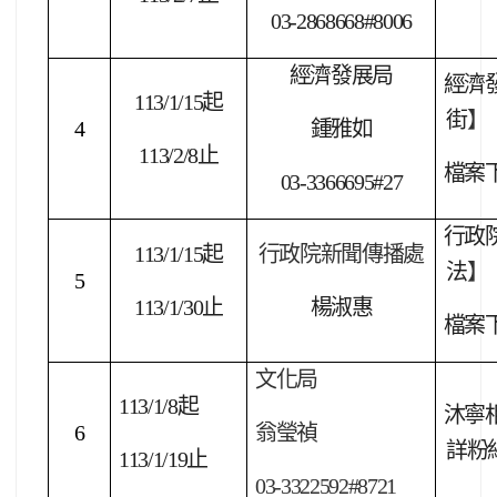
03-2868668#8006
經濟發展局
經濟發
113/1/15
起
街
】
4
鍾雅如
113/2/8
止
檔案
03-3366695#27
行政
113/1/15
起
行政院新聞傳播處
法
】
5
113/1/30
止
楊淑惠
檔案
文化局
113/1/8
起
沐寧
6
翁瑩禎
詳粉
113/1/19
止
03-3322592#8721