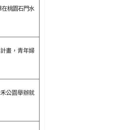
華在桃園石門水
助計畫，青年婦
風禾公園舉辦就