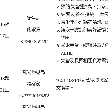
預防失智避3高，無菸
失智友善在接納，微
衛生局
青少年心理諮詢請洽3325
/16
起
廖泯嘉
讓我守護您的美好記憶 
/27
止
1966
03-3340935#2201
尋求專業，緩解注意力
ADHD
失智及長照相關資源需求
觀光旅遊局
/18
起
10/21-10/31
桃園萬聖城-魔
楊曜彰
文廣場。
/31
止
03-3322101#6202
觀光旅遊局