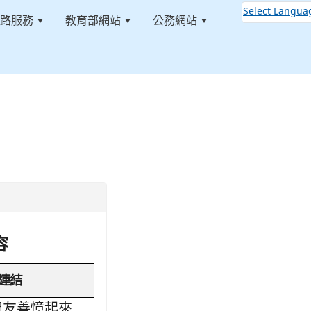
Select Langua
路服務
教育部網站
公務網站
:::
容
連結
智友善憶起來