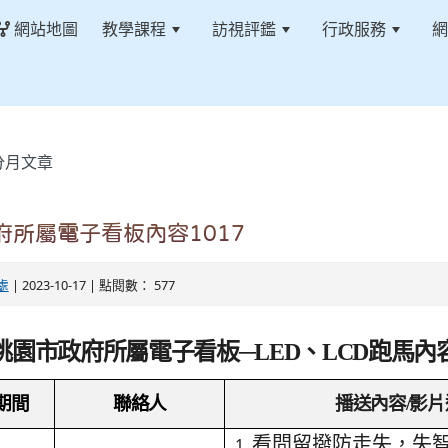
網站地圖
教學課程
訪視評鑑
行政服務
網
分月文章
府所屬電子看板內容1017
處
| 2023-10-17 | 點閱數： 577
桃園市政府所屬電子看板─LED、LCD跑馬內
期間
聯絡人
播送內容/影片
看問留撥防走失，失