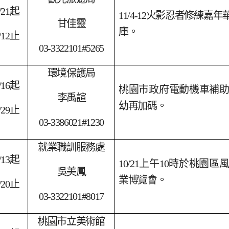
/21
起
11/4-12
火影忍者修練嘉年
甘佳靈
庫。
/12
止
03-3322101#5265
環境保護局
/16
起
桃園市政府電動機車補
李禹諠
幼再加碼。
/29
止
03-3386021#1230
就業職訓服務處
/13
起
10/21
上午10時於桃園區
吳美鳳
業博覽會。
/20
止
03-3322101#8017
桃園市立美術館