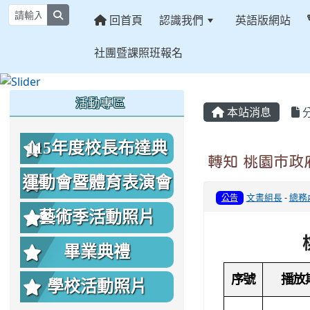
search
回首頁
認識我們
英語版網站
社團暨課照班報名
:::
:::
:::
活動專區
本站消息
115年度校長布達典
轉知 桃園市政
禮照片
運動會暨體育表演會
文書組長
-
總務
公告
照片
藝術季活動照片
畢業典禮
序號
播放
學校活動照片