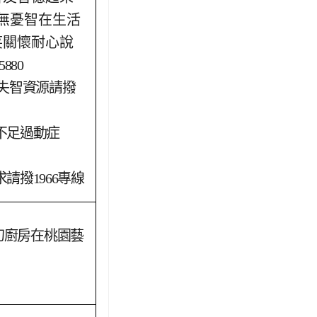
無憂智在生活
笑關懷耐心說
880
失智資源請撥
不足過動症
請撥1966專線
幻廚房在桃園藝