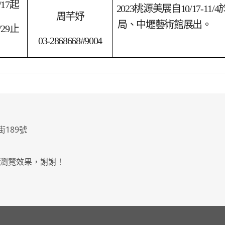
/17
起
2023
桃源美展自10/17-11
周芊妤
局、中壢藝術館展出。
/29
止
03-2868668#9004
街189號
最佳瀏覽效果，謝謝！