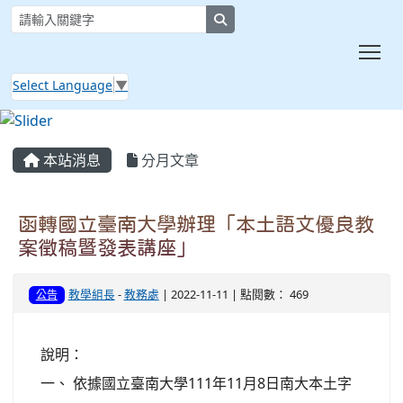
search
Tog
Select Language
▼
:::
本站消息
分月文章
函轉國立臺南大學辦理「本土語文優良教
案徵稿暨發表講座」
教學組長
-
教務處
| 2022-11-11 | 點閱數： 469
公告
說明：
一、 依據國立臺南大學111年11月8日南大本土字