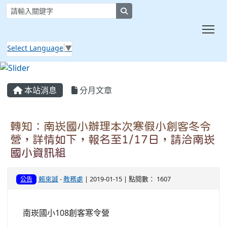
search
Tog
Select Language
▼
:::
本站消息
分月文章
轉知：南崁國小辦理本次寒假小創客冬令
營，詳情如下，報名至1/17日，請洽南崁
國小資訊組
賴來誠
-
教務處
| 2019-01-15 | 點閱數： 1607
公告
南崁國小108創客寒令營