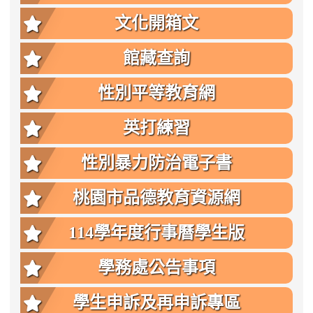
文化開箱文
館藏查詢
性別平等教育網
英打練習
性別暴力防治電子書
桃園市品德教育資源網
114學年度行事曆學生版
學務處公告事項
學生申訴及再申訴專區