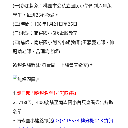
(一)參加對象：桃園市公私立國民小學四到六年級
學生，每班25名額滿。
(二)時間：108年1月21日至25日
(三)地點：南崁國小5樓電腦教室
(四)講師：南崁國小創客小組教師 (王嘉慶老師、陳
冠瑜老師、呂理鈞老師)
欲報名課程(材料費周一上課當天繳交) *
1.
即日起開始報名至1/17(四)截止
2.1/18(五)14:00後請至南崁國小首頁查看公告錄取
名單
3.南崁國小連絡電話
(03)3115578 轉分機 213 資訊