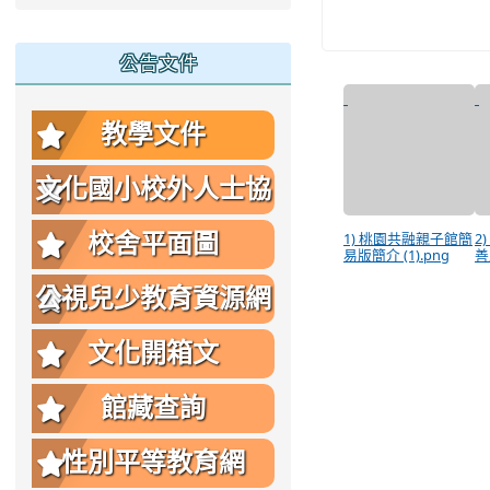
公告文件
教學文件
文化國小校外人士協
助教學或活動要點
1) 桃園共融親子館簡
2
校舍平面圖
易版簡介 (1).png
善
公視兒少教育資源網
文化開箱文
館藏查詢
性別平等教育網