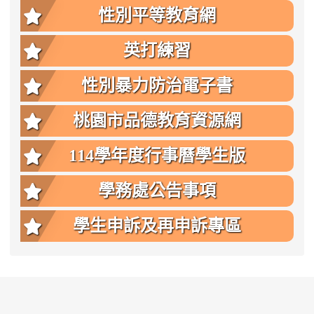
性別平等教育網
英打練習
性別暴力防治電子書
桃園市品德教育資源網
114學年度行事曆學生版
學務處公告事項
學生申訴及再申訴專區
:::