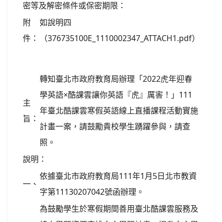
密等及解密條件或保密期限：
附
如說明四
件：
（376735100E_1110002347_ATTACH1.pdf）
轉知臺北市政府教育局辦理「2022虎年迎春
學英語×酷課雲讓你英語『虎』厲害！」111
主
年臺北酷課雲寒假英語線上直播課程活動實施
旨：
計畫一案，請鼓勵貴校學生踴躍參與，請查
照。
說明：
依據臺北市政府教育局111年1月5日北市教資
一、
字第11130207042號函辦理。
為鼓勵學生於寒假期間善用臺北酷課雲服務及