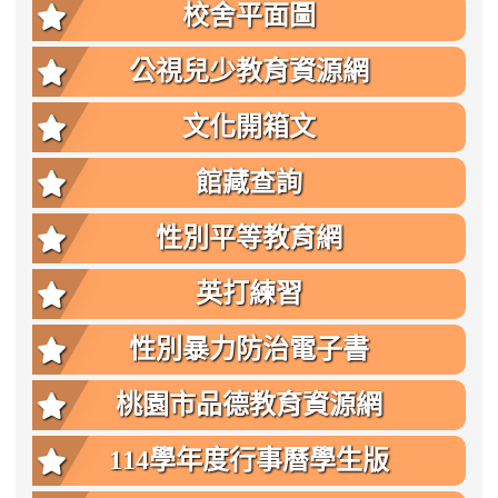
點
校舍平面圖
公視兒少教育資源網
文化開箱文
館藏查詢
性別平等教育網
英打練習
性別暴力防治電子書
桃園市品德教育資源網
114學年度行事曆學生版