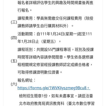
報名者詳細評估學生的興趣及時間規畫後再進
行報名。
課程費用：學員無需繳交任何課程費用（除授
(三)
課教師請學生自行購買材料外）。
活動期間：自111年1月24日(星期一)起至111
(四)
年1月28日止（星期五）。
課程班別：共開設55門課程專班，班別及授課
時間等詳細內容請參閱簡章。學生依各選修課
(五)
程相關規定修習經授課教師認定成績合格者，
可取得修課證明數位證書。
報名網址：
(六)
https://forms.gle/1WVKJiyszmeg9Bcu8。
檢附招生簡章1份，如有未盡事宜，請逕洽臺
北市政府教育局資訊教育科（臺北市數位學習