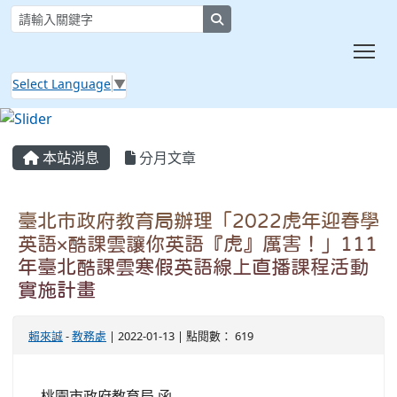
search
Tog
Select Language
▼
:::
本站消息
分月文章
臺北市政府教育局辦理「2022虎年迎春學
英語×酷課雲讓你英語『虎』厲害！」111
年臺北酷課雲寒假英語線上直播課程活動
實施計畫
賴來誠
-
教務處
| 2022-01-13 | 點閱數： 619
桃園市政府教育局 函