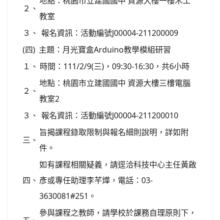
地點：桃園市立建國國中 資源大樓一樓木工
２、
教室
３、
報名資訊：活動編號J00004-211200009
(四)
主題：月光寶盒Arduino教學模組研習
１、
時間：111/2/9(三)，09:30-16:30，共6小時
地點：桃園市立建國國中 資源大樓三樓電腦
２、
教室2
３、
報名資訊：活動編號J00004-211200010
旨揭課程錄取限制與報名細則說明，詳如附
三、
件。
如有課程相關疑義，請逕洽科技中心主任黃啟
四、
彥或專任助理李芊燁，電話：03-
3630081#251。
參與課程之教師，請學校於課務自理原則下，