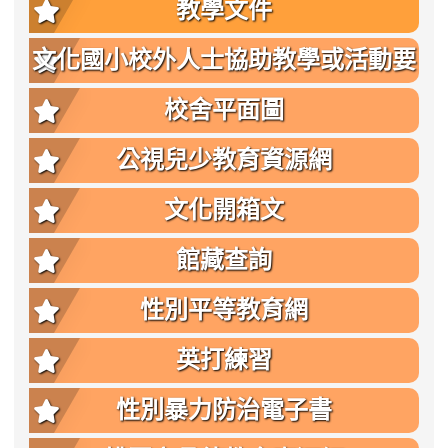
教學文件
文化國小校外人士協助教學或活動要
點
校舍平面圖
公視兒少教育資源網
文化開箱文
館藏查詢
性別平等教育網
英打練習
性別暴力防治電子書