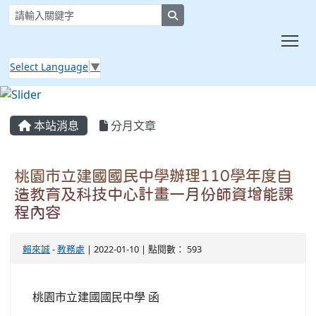
search
Tog
Select Language
▼
:::
本站消息
分月文章
桃園市立建國國民中學辦理110學年度自
造教育及科技中心計畫一月份師資增能課
程內容
賴來誠
-
教務處
| 2022-01-10 | 點閱數： 593
桃園市立建國國民中學 函