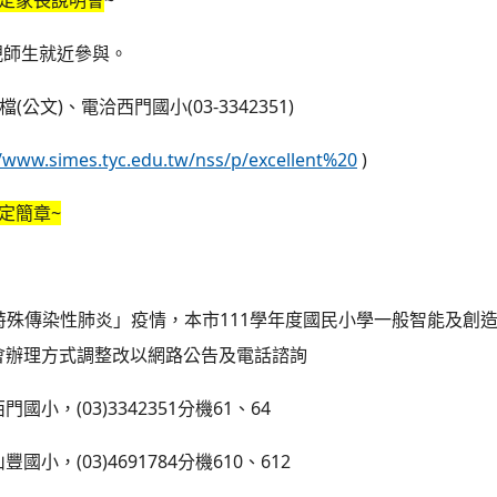
定家長說明會
~
親師生就近參與。
公文)、電洽西門國小(03-3342351)
//www.simes.tyc.edu.tw/nss/p/excellent%20
)
定簡章~
重特殊傳染性肺炎」疫情，本市111學年度國民小學一般智能及創
會辦理方式調整改以網路公告及電話諮詢
小，(03)3342351分機61、64
小，(03)4691784分機610、612