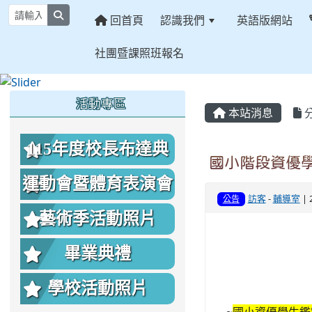
search
回首頁
認識我們
英語版網站
社團暨課照班報名
:::
:::
:::
活動專區
本站消息
115年度校長布達典
國小階段資優
禮照片
運動會暨體育表演會
訪客
-
輔導室
| 
公告
照片
藝術季活動照片
畢業典禮
學校活動照片