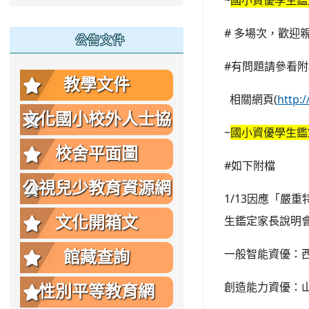
~
國小資優學生鑑
# 多場次，歡迎
公告文件
#有問題請參看附檔(
教學文件
相關網頁(
http:
文化國小校外人士協
~
國小資優學生鑑
助教學或活動要點
校舍平面圖
#如下附檔
公視兒少教育資源網
1/13因應「嚴
生鑑定家長說明
文化開箱文
一般智能資優：西門國
館藏查詢
創造能力資優：山豐國
性別平等教育網