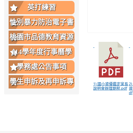
英打練習
性別暴力防治電子書
桃園市品德教育資源
網
114學年度行事曆學
生版
學務處公告事項
學生申訴及再申訴專
1) 國小資優鑑定家長
2
說明會辦理期程.pdf
資
df
區