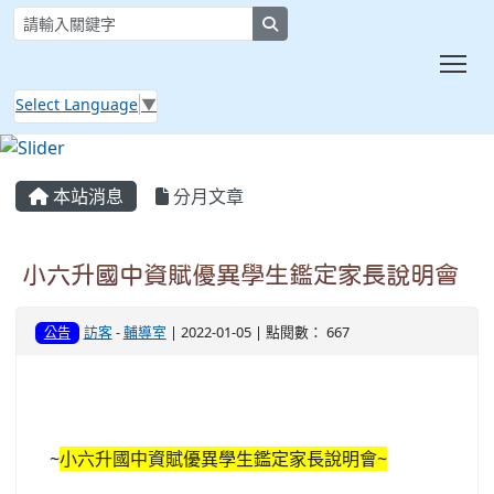
search
Tog
Select Language
▼
:::
本站消息
分月文章
小六升國中資賦優異學生鑑定家長說明會
訪客
-
輔導室
| 2022-01-05 | 點閱數： 667
公告
~
小六升國中資賦優異學生鑑定家長說明會~