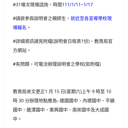
#31場次現場諮詢，時間
111/1/11~1/17
#請欲參與說明會之親師生，
就近至各宣導學校現
場報名
。
#詳細資訊請見附檔(說明會日程表1份)、教育局官
方網站。
#有問題，可電洽辦理說明會之學校(如附檔)
教育局來文更正1 月 15 日(星期六)上午 9 時至 10
時 30 分辦理地點應為--建國國中、內壢國中、平鎮
國中、龍潭國中、東興國中、南崁國中及大成國
中。