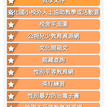
教學文件
文化國小校外人士協助教學或活動要
點
校舍平面圖
公視兒少教育資源網
文化開箱文
館藏查詢
性別平等教育網
英打練習
性別暴力防治電子書