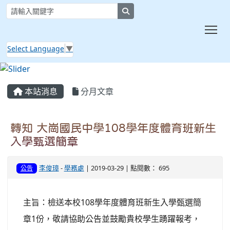
search
Tog
Select Language
▼
:::
本站消息
分月文章
轉知 大崗國民中學108學年度體育班新生
入學甄選簡章
李俊璋
-
學務處
| 2019-03-29 | 點閱數： 695
公告
主旨：檢送本校108學年度體育班新生入學甄選簡
章1份，敬請協助公告並鼓勵貴校學生踴躍報考，