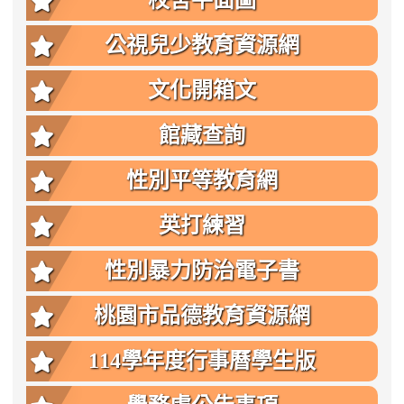
校舍平面圖
公視兒少教育資源網
文化開箱文
館藏查詢
性別平等教育網
英打練習
性別暴力防治電子書
桃園市品德教育資源網
114學年度行事曆學生版