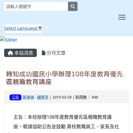
search
Tog
Select Language
▼
:::
本站消息
分月文章
轉知成功國民小學辦理108年度教育優先
區親職教育講座
蔣琳琳
-
輔導室
| 2019-03-29 | 點閱數： 848
公告
主旨：本校辦理108年度教育優先區親職教育講
座，敬請協助公告並鼓勵 貴校教職員工、家長及社