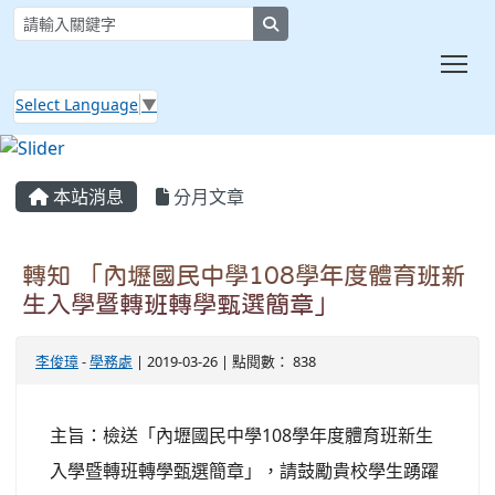
search
Tog
Select Language
▼
:::
本站消息
分月文章
轉知 「內壢國民中學108學年度體育班新
生入學暨轉班轉學甄選簡章」
李俊璋
-
學務處
| 2019-03-26 | 點閱數： 838
主旨：檢送「內壢國民中學108學年度體育班新生
入學暨轉班轉學甄選簡章」，請鼓勵貴校學生踴躍