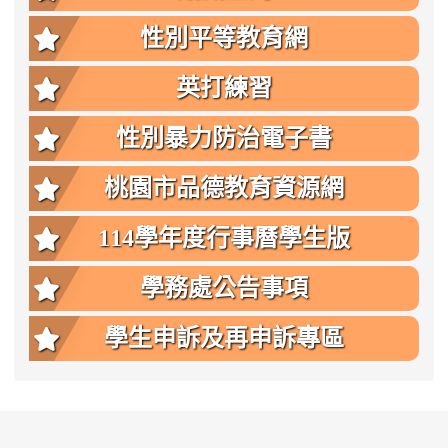
性別平等教育網
英打練習
性別暴力防治電子書
桃園市品德教育資源網
114學年度行事曆學生版
學務處公告事項
學生申訴及再申訴專區
:::