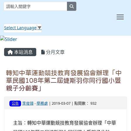
search
Tog
Select Language
▼
:::
本站消息
分月文章
轉知中華運動競技教育發展協會辦理「中
華民國108年第二屆婕斯羽你同行國小暨
親子分齡賽」
李俊璋
-
學務處
| 2019-03-07 | 點閱數： 932
公告
主旨：轉知中華運動競技教育發展協會辦理「中華