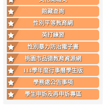
館藏查詢
性別平等教育網
英打練習
性別暴力防治電子書
桃園市品德教育資源網
114學年度行事曆學生版
學務處公告事項
學生申訴及再申訴專區