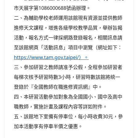
市天展字第1086000688號函辦理。
二、為輔助學校老師運用該館現有資源並提供教師
進修天文課程，增進各級學校教學品質，舉辦旨揭
活動，報名方式一律採網路登錄報名，相關訊息請
至該館網頁「活動訊息」項目中瀏覽（網址如下：
https://www.tam.gov.taipei/）。
三、參加研習之教師請准予公假，全程參加研習者
每梯次核予研習時數3小時，研習時數該館將統一
登錄於『全國教師在職進修資訊網』中。
四、本研習活動參加對象為全國國小、國中及高中
職教師，實施計畫及課程內容等詳如附件。
五、該館地下室備有停車位，每小時收費30元，參
加本活動享有停車半價之優惠。