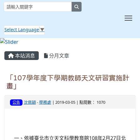
search
Tog
Select Language
▼
:::
本站消息
分月文章
「107學年度下學期教師天文研習實施計
畫」
沈佩穎
-
學務處
| 2019-03-05 | 點閱數： 1070
公告
一、依據臺北市立天文科學教育館108年2月27日北