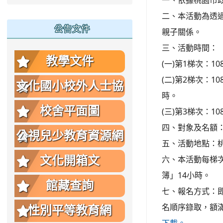
一、依據桃園市
二、本活動為透
公告文件
親子關係。
三、活動時間：
教學文件
(一)第1梯次：1
(二)第2梯次：1
文化國小校外人士協
時。
助教學或活動要點
校舍平面圖
(三)第3梯次：1
四、對象及名額
公視兒少教育資源網
五、活動地點：
六、本活動每梯
文化開箱文
簿」14小時。
館藏查詢
七、報名方式：
名順序錄取，額
性別平等教育網