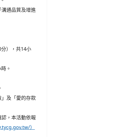
理。
子溝通品質及增進
。
0分），共14小
小時。
。
數」及「愛的存款
確認，本活動依報
ly.tycg.gov.tw/）