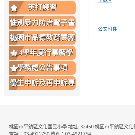
下載。
英打練習
性別暴力防治電子書
公文附件
桃園市品德教育資源
網
114學年度行事曆學
生版
學務處公告事項
學生申訴及再申訴專
區
桃園市平鎮區文化國民小學 地址: 32450 桃園市平鎮區文化
電話：03-4921750 傳真：03-4921754