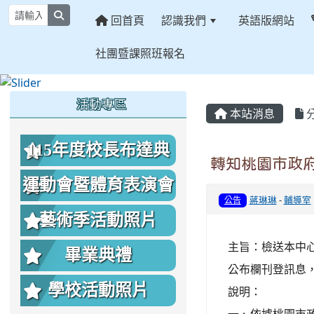
search
回首頁
認識我們
英語版網站
社團暨課照班報名
:::
:::
:::
活動專區
本站消息
115年度校長布達典
轉知桃園市政
禮照片
運動會暨體育表演會
蔣琳琳
-
輔導室
公告
照片
藝術季活動照片
主旨：檢送本中
畢業典禮
公布欄刊登訊息
學校活動照片
說明：