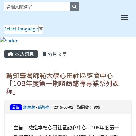
search
Tog
Select Language
▼
:::
本站消息
分月文章
轉知臺灣師範大學心田社區諮商中心
「108年度第一期諮商輔導專業系列課
程」
蔣琳琳
-
輔導室
| 2019-03-02 | 點閱數： 999
公告
主旨：檢送本校心田社區諮商中心「108年度第一