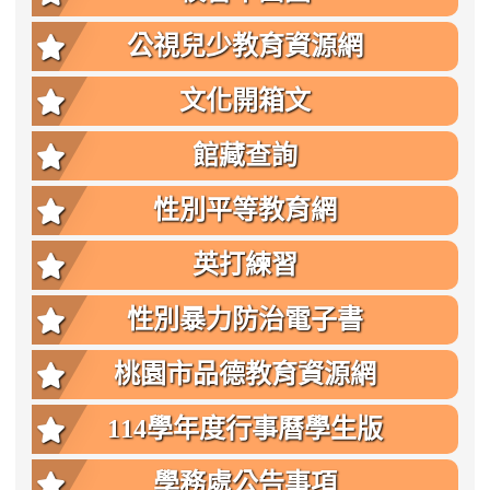
公視兒少教育資源網
文化開箱文
館藏查詢
性別平等教育網
英打練習
性別暴力防治電子書
桃園市品德教育資源網
114學年度行事曆學生版
學務處公告事項