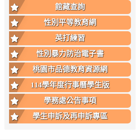
館藏查詢
性別平等教育網
英打練習
性別暴力防治電子書
桃園市品德教育資源網
114學年度行事曆學生版
學務處公告事項
學生申訴及再申訴專區