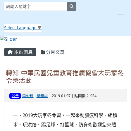
search
Tog
Select Language
▼
:::
本站消息
分月文章
轉知 中華民國兒童教育推廣協會大玩家冬
令營活動
李俊璋
-
學務處
| 2019-01-07 | 點閱數： 934
公告
一、2019大玩家冬令營，一起來動腦瘋科學、組積
木、玩烘焙、踢足球、打籃球、防身術歡迎您來體