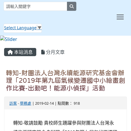
search
Tog
Select Language
▼
:::
本站消息
分月文章
轉知-財團法人台灣永續能源研究基金會辦
理「2019年第九屆氣候變遷國中小繪畫創
作比賽-出動吧！能源小偵探」活動
訪客
-
學務處
| 2019-02-14 | 點閱數： 918
轉知-敬請鼓勵 貴校師生踴躍參與財團法人台灣永