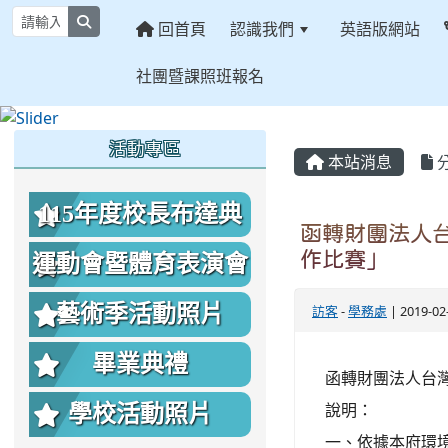
search
回首頁
認識我們
英語版網站
社團暨課照班報名
:::
:::
:::
活動專區
本站消息
115年度校長布達典
函轉財團法人台
禮照片
作比賽」
運動會暨體育表演會
照片
藝術季活動照片
訪客
-
學務處
| 2019-0
畢業典禮
函轉財團法人台灣
說明：
學校活動照片
一、依據本府環境