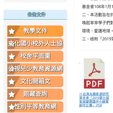
基金會108年1月
公告文件
二、本活動旨在
喚起莘莘學子們
教學文件
環境、愛護地球
三、檢附「201
文化國小校外人士協
助教學或活動要點
校舍平面圖
公視兒少教育資源網
文化開箱文
館藏查詢
1) 台灣永續能源研究
基金會「2019第九屆
氣候變遷國中小繪畫
創作比賽」.PDF
性別平等教育網