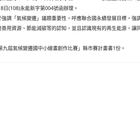
18日(108)永能新字第004號函辦理。
於強調「氣候變遷」議題重要性，呼應聯合國永續發展目標，強
對善用資源、節能減碳等的認知，並且認識現有的再生能源，讓
。
9第九屆氣候變遷國中小繪畫創作比賽」縣市賽計畫書1份。