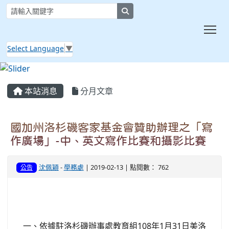
search
Tog
Select Language
▼
:::
本站消息
分月文章
國加州洛杉磯客家基金會贊助辦理之「寫
作廣場」-中、英文寫作比賽和攝影比賽
沈佩穎
-
學務處
| 2019-02-13 | 點閱數： 762
公告
一、依據駐洛杉磯辦事處教育組108年1月31日美洛