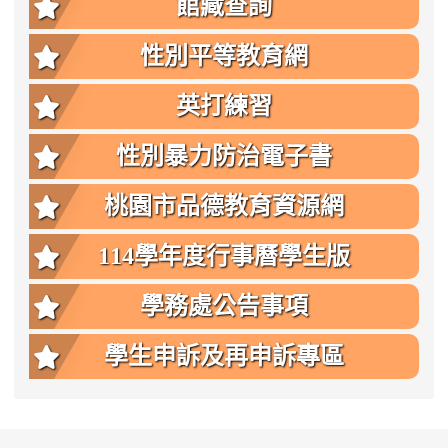
館藏查詢
性別平等教育網
英打練習
性別暴力防治電子書
桃園市品德教育資源網
114學年度行事曆學生版
學務處公告事項
學生申訴及再申訴專區
:::