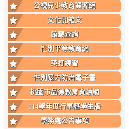
公視兒少教育資源網
文化開箱文
館藏查詢
性別平等教育網
英打練習
性別暴力防治電子書
桃園市品德教育資源網
114學年度行事曆學生版
學務處公告事項