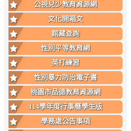
公視兒少教育資源網
文化開箱文
館藏查詢
性別平等教育網
英打練習
性別暴力防治電子書
桃園市品德教育資源網
114學年度行事曆學生版
學務處公告事項