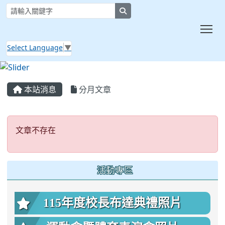
search
Tog
Select Language
▼
:::
本站消息
分月文章
文章不存在
文章不存在
:::
活動專區
115年度校長布達典禮照片