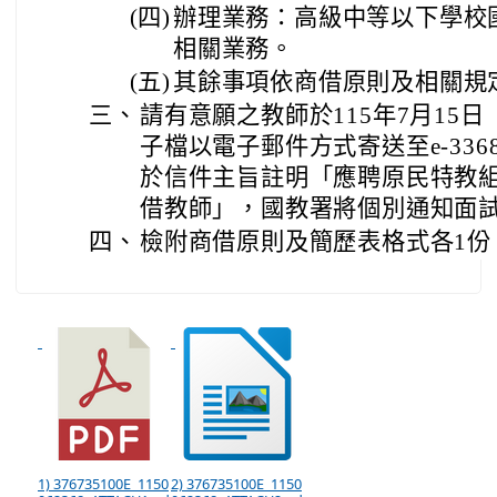
(四)
辦理業務：高級中等以下學校
相關業務。
(五)
其餘事項依商借原則及相關規
三、
請有意願之教師於115年7月15
子檔以電子郵件方式寄送至e-3368@ma
於信件主旨註明「應聘原民特教
借教師」，國教署將個別通知面
四、
檢附商借原則及簡歷表格式各1份
1) 376735100E_1150
2) 376735100E_1150