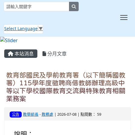
search
Tog
Select Language
▼
:::
本站消息
分月文章
教育部國民及學前教育署（以下簡稱國教
署）115學年度徵聘商借教師辦理高級中
等以下學校國際教育交流與特殊教育相關
業務案
教學組長
-
教務處
| 2026-07-08 | 點閱數： 59
公告
說明：