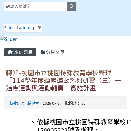
search
Tog
Select Language
▼
:::
本站消息
分月文章
轉知-桃園市立桃園特殊教育學校辦理
「114學年度適應運動系列研習（三）—
適應運動與運動輔具」實施計畫
特教組長
-
輔導室
| 2026-07-07 | 點閱數： 55
一、
依據桃園市立桃園特殊教育學校11
150005328號函辦理。