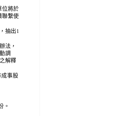
單位將於
續聯繫使
，抽出1
辦法，
動調
之解釋
方成事股
份。