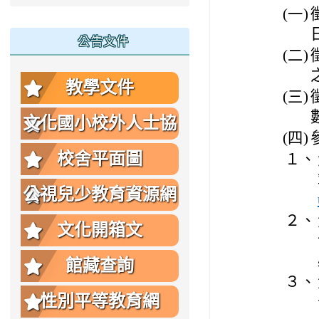
(一)
公告文件
(二)
教學文件
(三)
文化國小校外人士協
(四)
助教學或活動要點
校舍平面圖
１、
公視兒少教育資源網
２、
文化開箱文
館藏查詢
３、
性別平等教育網