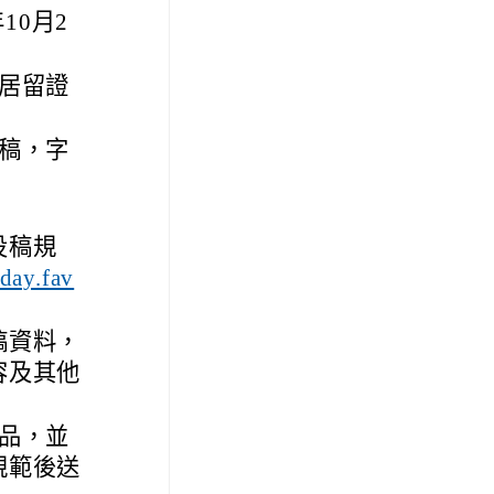
10月2
居留證
稿，字
。
投稿規
sday.fav
稿資料，
容及其他
品，並
規範後送