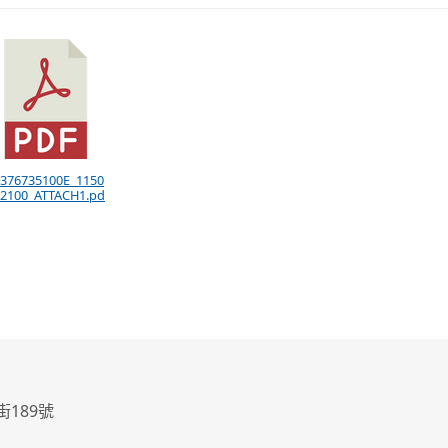
 376735100E_1150
2100_ATTACH1.pd
街189號