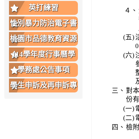
英打練習
４、
性別暴力防治電子書
(五)
桃園市品德教育資源
網
114學年度行事曆學
(六)
生版
學務處公告事項
學生申訴及再申訴專
三、
對
區
份
(一)
(二)
四、
檢附