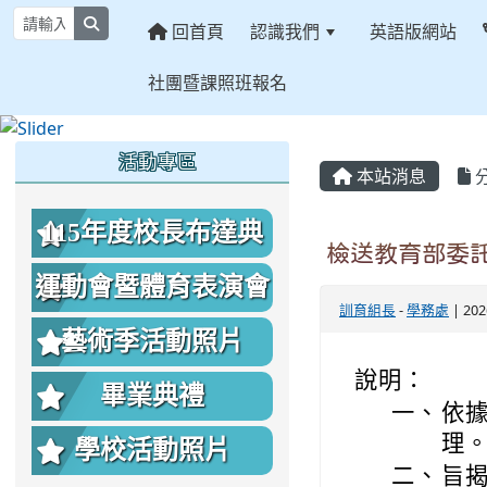
search
回首頁
認識我們
英語版網站
社團暨課照班報名
:::
:::
:::
活動專區
本站消息
115年度校長布達典
檢送教育部委託
禮照片
運動會暨體育表演會
訓育組長
-
學務處
| 20
照片
藝術季活動照片
說明：
畢業典禮
一、
依據
理
學校活動照片
二、
旨