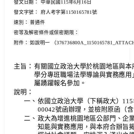
發文日期：
中華民國115年6月16日
發文字號：
府人考字第1150165781號
速別：
普通件
密等及解密條件或保密期限：
附件：
如說明一 （376736800A_1150165781_ATTACH
主旨：
有關國立政治大學於桃園地區與本府
學分專班職場法學導論與實務應用
屬踴躍報名參加。
說明：
一、
依國立政治大學（下稱政大）115年
00042號函辦理，並檢附原函（
二、
政大為增進桃園地區公部門、企
知能與實務應用，與本府合辦旨