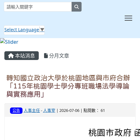
search
Tog
Select Language
▼
:::
本站消息
分月文章
轉知國立政治大學於桃園地區與市府合辦
「115年桃園學士學分專班職場法學導論
與實務應用」
人事主任
-
人事室
| 2026-07-06 | 點閱數： 61
公告
桃園市政府 