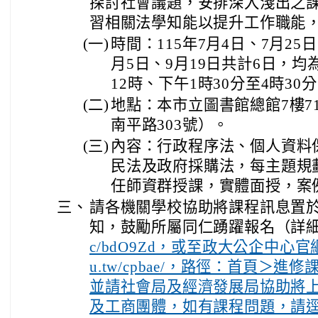
探討社會議題，安排深入淺出之
習相關法學知能以提升工作職能
(一)
時間：115年7月4日、7月25日
月5日、9月19日共計6日，
12時、下午1時30分至4時30
(二)
地點：本市立圖書館總館7樓7
南平路303號）。
(三)
內容：行政程序法、個人資料
民法及政府採購法，每主題規
任師資群授課，實體面授，案
三、
請各機關學校協助將課程訊息置
知，鼓勵所屬同仁踴躍報名（詳
c/bdO9Zd，或至政大公企中心官網：htt
u.tw/cpbae/，路徑：首頁＞
並請社會局及經濟發展局協助將
及工商團體，如有課程問題，請