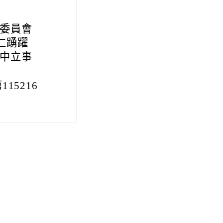
委員會
仁踴躍
中立事
15216