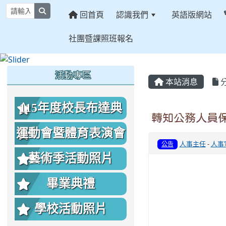
search
回首頁
認識我們
英語版網站
社團暨課照班報名
:::
:::
:::
活動專區
本站消息
115年度校長布達典
轉知公務人員
禮照片
運動會暨體育表演會
人事主任
-
人事
公告
照片
藝術季活動照片
畢業典禮
學校活動照片