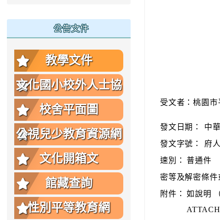
公告文件
教學文件
文化國小校外人士協
受文者：桃園市
助教學或活動要點
校舍平面圖
發文日期：
中華
公視兒少教育資源網
發文字號：
府人
文化開箱文
速別：
普通件
密等及解密條件
館藏查詢
附件：
如說明 （37
性別平等教育網
ATTACH2