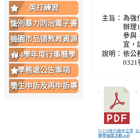
英打練習
主旨：
為強
性別暴力防治電子書
辦理
參與
桃園市品德教育資源
宜，
網
說明：
依公
114學年度行事曆學
03
生版
學務處公告事項
學生申訴及再申訴專
區
1) 115年行政中立宣
2
導暨抽獎活動.pdf