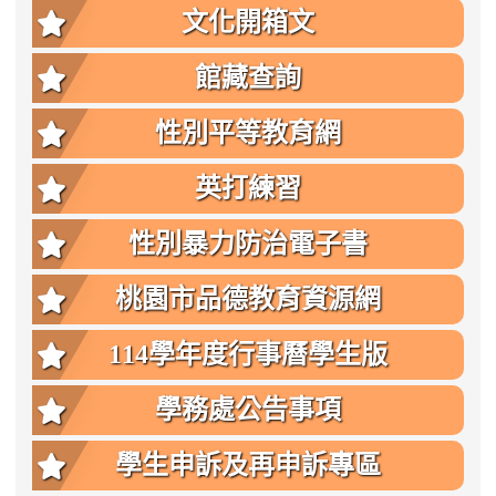
文化開箱文
館藏查詢
性別平等教育網
英打練習
性別暴力防治電子書
桃園市品德教育資源網
114學年度行事曆學生版
學務處公告事項
學生申訴及再申訴專區