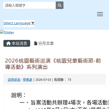
search
Tog
Select Language
▼
:::
本站消息
分月文章
2026桃園藝術巡演《桃園兒童藝術節-前
導活動》系列演出
訓育組長
-
學務處
| 2026-07-03 | 點閱數： 73
說明：
一、
旨案活動共辦理4場次，各場活動