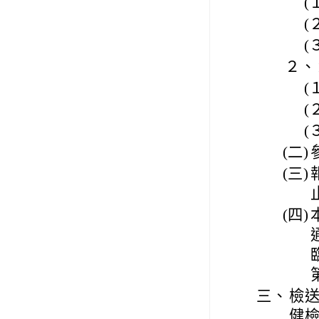
(
(
(
２、
(
(
(
(二)
(三)
(四)
三、
檢送
健