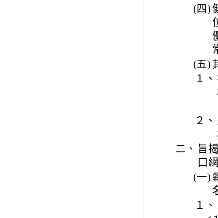
(四)
(五)
１、
２、
二、
旨揭
口
(一)
１、