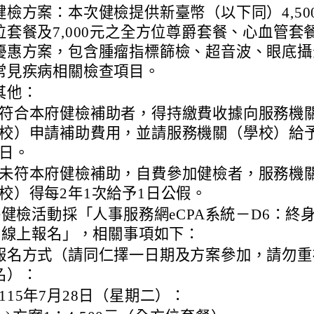
健檢方案：本次健檢提供新臺幣（以下同）4,50
位套餐及7,000元之全方位尊爵套餐、心血管套
優惠方案，包含腫瘤指標篩檢、超音波、眼底攝
常見疾病相關檢查項目。
其他：
符合本府健檢補助者，得持繳費收據向服務機
校）申請補助費用，並請服務機關（學校）給予
日。
未符本府健檢補助，自費參加健檢者，服務機
校）得每2年1次給予1日公假。
健檢活動採「人事服務網eCPA系統－D6：終
網線上報名」，相關事項如下：
報名方式（請同仁擇一日期及方案參加，請勿重
名）：
115年7月28日（星期二）：