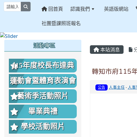
search
回首頁
認識我們
英語版網站
社團暨課照班報名
:::
:::
:::
活動專區
本站消息
115年度校長布達典
轉知市府115
禮照片
運動會暨體育表演會
人事主任
-
人事
公告
照片
藝術季活動照片
畢業典禮
學校活動照片