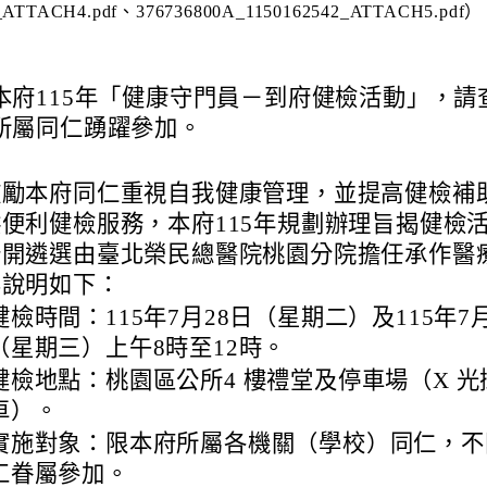
_ATTACH4.pdf、376736800A_1150162542_ATTACH5.pdf）
本府115年「健康守門員－到府健檢活動」，請
所屬同仁踴躍參加。
鼓勵本府同仁重視自我健康管理，並提高健檢補
便利健檢服務，本府115年規劃辦理旨揭健檢
公開遴選由臺北榮民總醫院桃園分院擔任承作醫
容說明如下：
健檢時間：115年7月28日（星期二）及115年7月
（星期三）上午8時至12時。
健檢地點：桃園區公所4 樓禮堂及停車場（X 光
車）。
實施對象：限本府所屬各機關（學校）同仁，不
工眷屬參加。