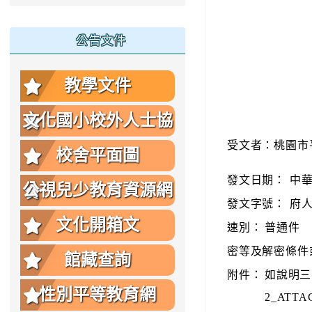
公告文件
教學文件
文化國小校外人士協
受文者：桃園市
助教學或活動要點
校舍平面圖
發文日期：
中華
公視兒少教育資源網
發文字號：
府人
文化開箱文
速別：
普通件
密等及解密條件
館藏查詢
附件：
如說明三 （
性別平等教育網
2_ATTAC