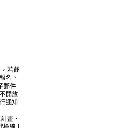
止，若截
報名。
子郵件
不開放
行通知
施計畫、
健檢線上