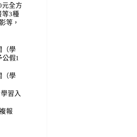
0元全方
餐等3種
影等，
關（學
公假1
關（學
身學習入
複報