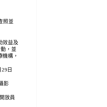
查照並
助效益及
活動，並
療機構，
29日
攝影
開放員