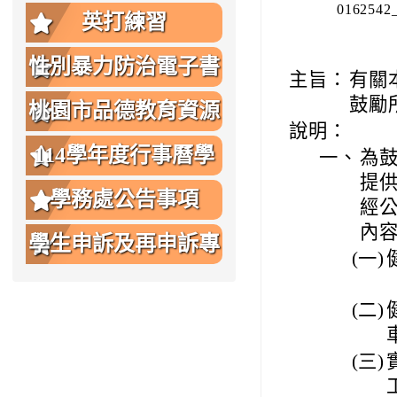
0162542
英打練習
性別暴力防治電子書
主旨：
有關
鼓勵
桃園市品德教育資源
說明：
網
114學年度行事曆學
一、
為
提供
生版
學務處公告事項
經
內
學生申訴及再申訴專
(一)
區
(二)
(三)