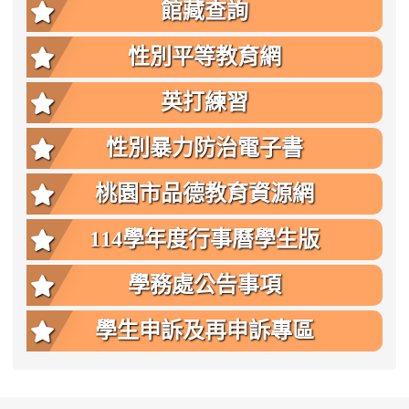
館藏查詢
性別平等教育網
英打練習
性別暴力防治電子書
桃園市品德教育資源網
114學年度行事曆學生版
學務處公告事項
學生申訴及再申訴專區
:::