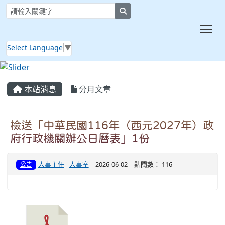
search
Tog
Select Language
▼
:::
本站消息
分月文章
檢送「中華民國116年（西元2027年）政
府行政機關辦公日曆表」1份
人事主任
-
人事室
| 2026-06-02 | 點閱數： 116
公告