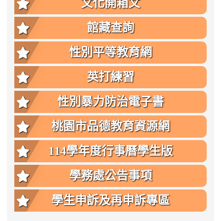
文化開箱文
館藏查詢
性別平等教育網
英打練習
性別暴力防治電子書
桃園市品德教育資源網
114學年度行事曆學生版
學務處公告事項
學生申訴及再申訴專區