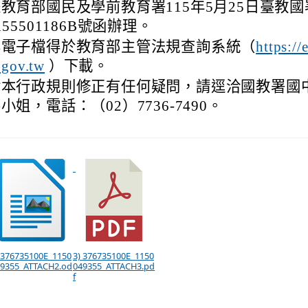
教育部國民及學前教育署115年5月25日臺教
155501186B號函辦理。
案電子檔得於教育部主管法規查詢系統（
https://
.gov.tw
）下載。
對本行政規則修正有任何疑問，請逕洽國教署國
小姐，電話：（02）7736-7490。
 376735100E_1150
3) 376735100E_1150
9355_ATTACH2.od
049355_ATTACH3.pd
f