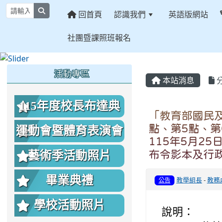
search
回首頁
認識我們
英語版網站
社團暨課照班報名
:::
:::
:::
活動專區
本站消息
115年度校長布達典
「教育部國民
禮照片
點、第5點、
運動會暨體育表演會
115年5月2
照片
布令影本及行
藝術季活動照片
畢業典禮
教學組長
-
教務
公告
學校活動照片
說明：