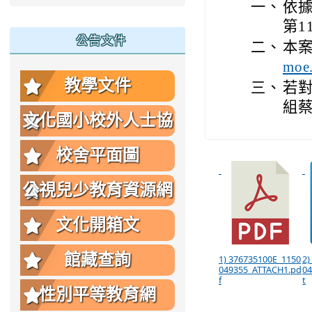
一、
依據
第1
公告文件
二、
本
moe
教學文件
三、
若
組蔡
文化國小校外人士協
助教學或活動要點
校舍平面圖
公視兒少教育資源網
文化開箱文
館藏查詢
1) 376735100E_1150
2)
049355_ATTACH1.pd
04
f
t
性別平等教育網