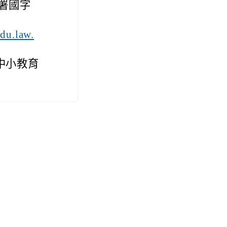
國署國字
edu.law.
中小教育