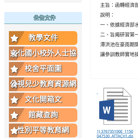
主旨：函轉經濟
說明：
公告文件
一、依據經濟部水利
二、旨揭研習第一
教學文件
滯洪池在豪雨期
文化國小校外人士協
讓參訓教師實地
助教學或活動要點
校舍平面圖
公視兒少教育資源網
文化開箱文
館藏查詢
性別平等教育網
1) 376735100E_1150
047530_ATTACH1.do