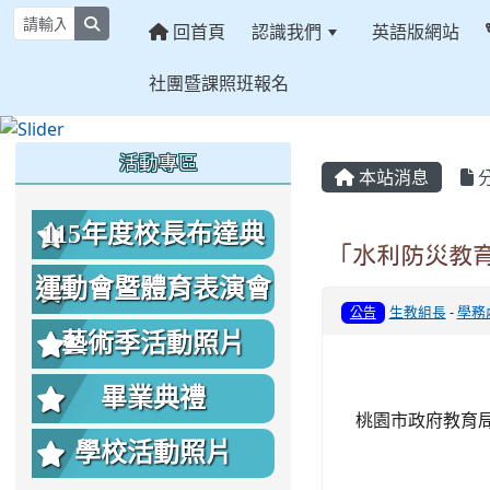
search
回首頁
認識我們
英語版網站
社團暨課照班報名
:::
:::
:::
活動專區
本站消息
115年度校長布達典
「水利防災教
禮照片
運動會暨體育表演會
生教組長
-
學務
公告
照片
藝術季活動照片
畢業典禮
桃園市政府教育局1
學校活動照片