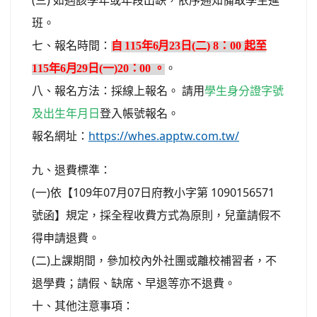
(
)
三
如遇該學年或年段出缺，依序通知備取學生進
班。
七、報名時間：
自
115
年6月
23
日(二) 8：00
起至
115
年
6
月
29日(一)
20
：00
。
。
八、報名方法：採線上報名。
請用
學生身分證字號
及出生年月日
登入帳號報名。
https://whes.apptw.com.tw/
報名網址：
九、退費標準：
(
)
109
07
07
1090156571
一
依【
年
月
日府教小字第
號函】規定，採全程收費方式為原則，兒童請假不
得申請退費。
(
)
二
上課期間，參加校內外社團或離校補習者，不
退學費；請假、缺席、早退等亦不退費。
十、其他注意事項：