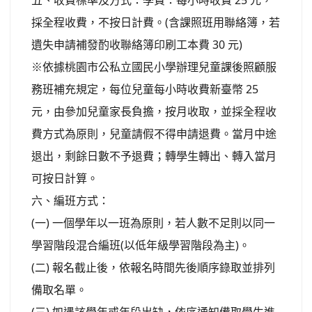
25
五、收費標準及方式：學費：每小時收費
元，
(
採全程收費，不按日計費。
含課照班用聯絡簿，若
30
)
遺失申請補發酌收聯絡簿印刷工本費
元
※
依據桃園市公私立國民小學辦理兒童課後照顧服
25
務班補充規定，每位兒童每小時收費新臺幣
元，由參加兒童家長負擔，按月收取，並採全程收
費方式為原則，兒童請假不得申請退費。當月中途
退出，剩餘日數不予退費；轉學生轉出、轉入當月
可按日計算。
六、編班方式：
(
)
一
一個學年以一班為原則，若人數不足則以同一
(
)
學習階段混合編班
以低年級學習階段為主
。
(
)
二
報名截止後，依報名時間先後順序錄取並排列
備取名單。