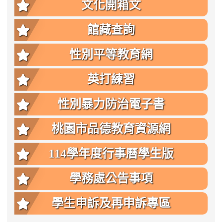
文化開箱文
館藏查詢
性別平等教育網
英打練習
性別暴力防治電子書
桃園市品德教育資源網
114學年度行事曆學生版
學務處公告事項
學生申訴及再申訴專區