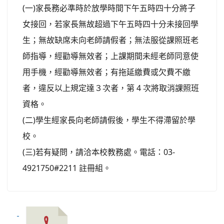
(
)
一
家長務必準時於放學時間下午五時四十分將子
女接回，若家長無故超過下午五時四十分未接回學
生；無故缺席未向老師請假者；無法服從課照班老
師指導，經勸導無效者；上課期間未經老師同意使
用手機，經勸導無效者；有拖延繳費或欠費不繳
4
者，違反以上規定達３次者，第
次將取消課照班
資格。
(
)
二
學生經家長向老師請假後，學生不得滯留於學
校。
(
)
03-
三
若有疑問，請洽本校教務處。電話：
4921750#2211
註冊組。