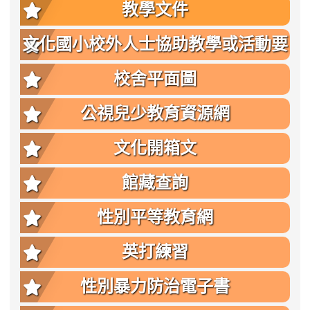
教學文件
文化國小校外人士協助教學或活動要
點
校舍平面圖
公視兒少教育資源網
文化開箱文
館藏查詢
性別平等教育網
英打練習
性別暴力防治電子書