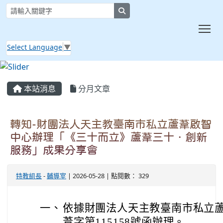
search
Tog
Select Language
▼
:::
本站消息
分月文章
轉知-財團法人天主教臺南市私立蘆葦啟智
中心辦理「《三十而立》蘆葦三十．創新
服務」成果分享會
特教組長
-
輔導室
| 2026-05-28 | 點閱數： 329
一、
依據財團法人天主教臺南市私立蘆葦
葦字第115158號函辦理。