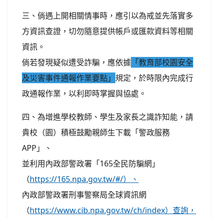
三、倘遇上開相關情事時，應引以為戒並先落實多
方資訊查證，切勿隨意提供帳戶或匯款資料等相關
資訊。
倘若發現疑似遭受詐騙，應依據
「教育部校園安全
及災害事件通報作業要點」
規定，於時限內完成行
政通報作業，以利即時掌握與協處。
四、為增進學校教師、學生及家長之識詐知能，請
貴校（園）積極鼓勵親師生下載「警政服務
APP」、
並利用內政部警政署「165全民防騙網」
（
https://165.npa.gov.tw/#/）、
內政部警政署刑事警察局全球資訊網
（
https://www.cib.npa.gov.tw/ch/index）查詢，