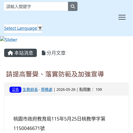
search
Tog
Select Language
▼
:::
本站消息
分月文章
請提高警覺、落實防範及加強宣導
生教組長
-
學務處
| 2026-05-26 | 點閱數： 109
公告
桃園市政府教育局115年5月25日桃教學字第
1150046671號