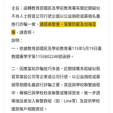
主旨：函轉教育部國民及學前教育署有關近期疑似
不肖人士假冒公司行號企圖以公益捐款或募捐名義
進行詐騙一案，
請提高警覺、落實防範及加強宣
導
，請查照。
說明：
一、依據教育部國民及學前教育署115年5月19日臺
教國署學字第1155802248號函辦。
二、因應當前詐騙技巧多詭，近期接獲多起疑似假
冒某建設公司等企業或公司行號，以公益捐款或募
捐等相關名義欲行詐騙之實，其逕與學校聯繫過程
中，聲稱已與學校校長聯繫或獲得首肯，進一步誘
導接話者加入聯繫群組（如：Line等）及提供學校
匯款帳戶相關資訊。