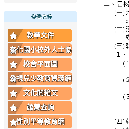
二、
旨揭
(一)
公告文件
(二)
教學文件
(三)
文化國小校外人士協
１、
助教學或活動要點
(
校舍平面圖
公視兒少教育資源網
(
文化開箱文
(
館藏查詢
性別平等教育網
(四)