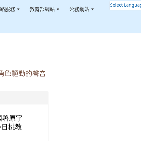
Select Langua
路服務
教育部網站
公務網站
:::
-角色驅動的聲音
國署原字
19日桃教