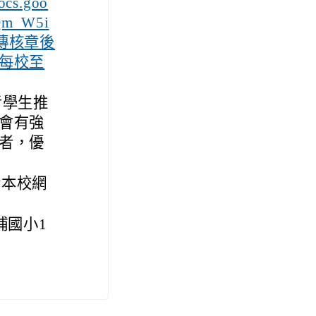
docs.goo
fQm_W5i
須上傳核章後
每校至
考學生推
會有強
者，優
於本校網
埔國小1