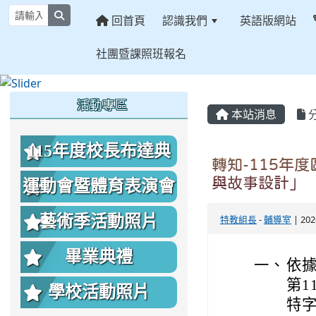
search
回首頁
認識我們
英語版網站
社團暨課照班報名
:::
:::
:::
活動專區
本站消息
115年度校長布達典
轉知-115年
禮照片
與故事設計」
運動會暨體育表演會
照片
藝術季活動照片
特教組長
-
輔導室
| 20
畢業典禮
一、
依據
第1
學校活動照片
特字