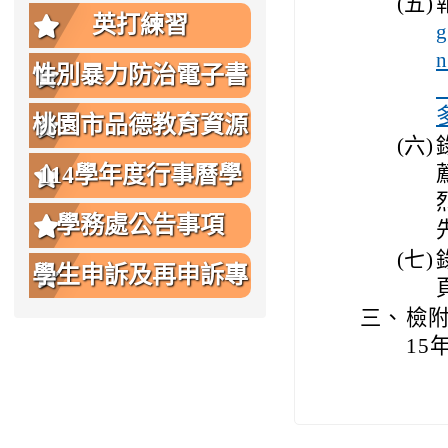
(五)
英打練習
g
性別暴力防治電子書
桃園市品德教育資源
(六)
網
114學年度行事曆學
生版
學務處公告事項
(七)
學生申訴及再申訴專
三、
檢
區
15