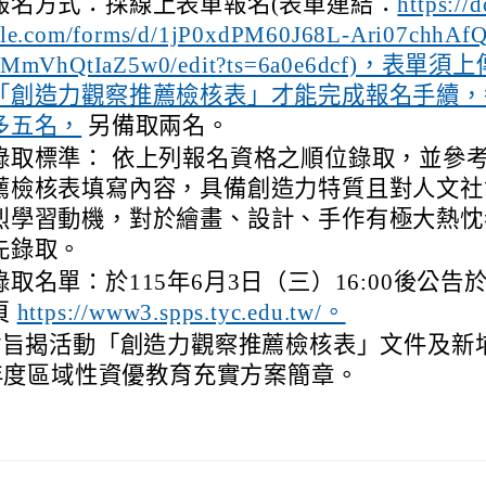
報名方式：採線上表單報名(表單連結：
https://
le.com/forms/d/1jP0xdPM60J68L-Ari07chhA
nMmVhQtIaZ5w0/edit?ts=6a0e6dcf)，表單
「創造力觀察推薦檢核表」才能完成報名手續，
多五名，
另備取兩名。
錄取標準： 依上列報名資格之順位錄取，並參
薦檢核表填寫內容，具備創造力特質且對人文社
烈學習動機，對於繪畫、設計、手作有極大熱忱
先錄取。
錄取名單：於115年6月3日（三）16:00後公告
頁
https://www3.spps.tyc.edu.tw/。
附旨揭活動「創造力觀察推薦檢核表」文件及新
年度區域性資優教育充實方案簡章。